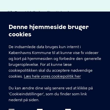
Rusmiddelbehandling København
Denne hjemmeside bruger
Cookieindstillinger
cookies
De indsamlede data bruges kun internt i
Københavns Kommune til at kunne vise fx videoer
og kort på hjemmesiden og forbedre den generelle
brugeroplevelse. For at kunne læse
cookiepolitikken skal du acceptere nødvendige
Barndom i Balance - Opvækst
cookies.
Læs hele vores cookiepolitik her
og rusmidler
Du kan ændre dine valg senere ved at klikke på
'Cookieindstillinger', som du finder som link
KONTAKT
nederst på siden.
Suhmsgade 4, 1. sal, 1125 København K