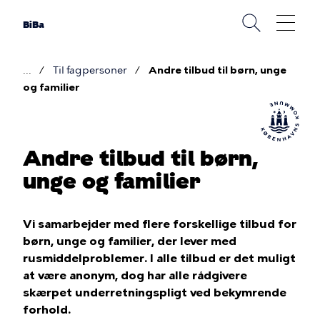
Gå
til
BiBa
hovedindhold
Til fagpersoner
Andre tilbud til børn, unge
Brødkrumme
og familier
Andre tilbud til børn,
unge og familier
Vi samarbejder med flere forskellige tilbud for
børn, unge og familier, der lever med
rusmiddelproblemer. I alle tilbud er det muligt
at være anonym, dog har alle rådgivere
skærpet underretningspligt ved bekymrende
forhold.