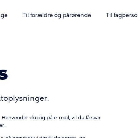
nge
Til forældre og pårørende
Til fagpers
mme
s
ktoplysninger.
le. Henvender du dig på e-mail, vil du få svar
er.
 så henviser vi dig til de børne- og