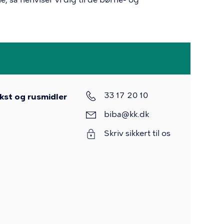
33 17 20 10
kst og rusmidler
biba@kk.dk
Skriv sikkert til os