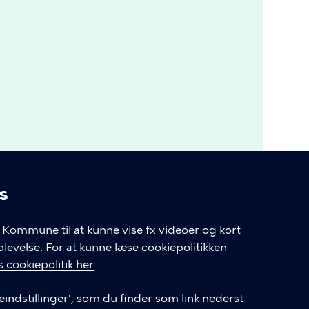
s
linger
Kommune til at kunne vise fx videoer og kort
velse. For at kunne læse cookiepolitikken
 cookiepolitik her
ækst og rusmidler
eindstillinger', som du finder som link nederst