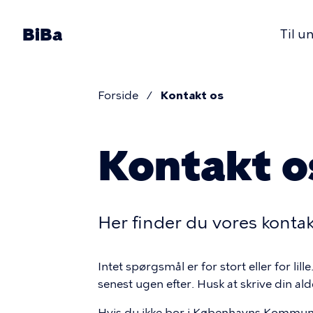
Gå
til
BiBa
Til u
hovedindhold
Primær
navigation
Forside
Kontakt os
Brødkru
Kontakt o
Her finder du vores konta
Intet spørgsmål er for stort eller for lil
senest ugen efter. Husk at skrive din ald
Hvis du ikke bor i Københavns Kommune,